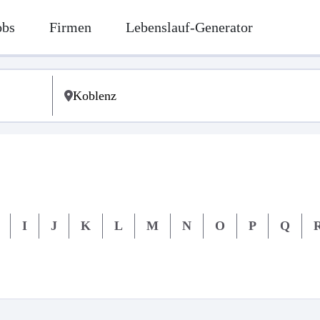
obs
Firmen
Lebenslauf-Generator
I
J
K
L
M
N
O
P
Q