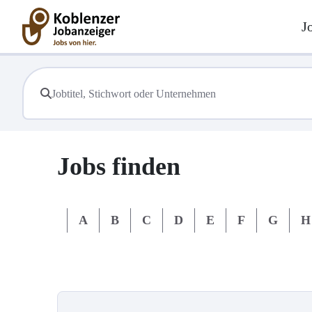
J
Jobs finden
#
A
B
C
D
E
F
G
H