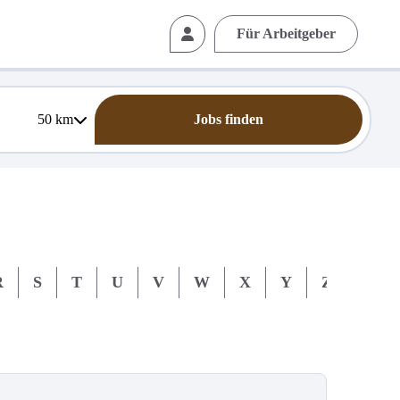
Für Arbeitgeber
50
km
Jobs finden
R
S
T
U
V
W
X
Y
Z