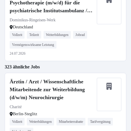
Psychotherapie (m/w/d) für die
psychiatrische Institutsambulanz /
Fachabteilung Psychiatrie unseres
Dominikus-Ringeisen-Werk
Zweckverbands Krankenhaus St.
Deutschland
Camillus
Vollzeit
Teilzeit
Weiterbildungen
Jobrad
Vermögenswirksame Leistung
24.07.2026
323 ähnliche Jobs
Ärztin / Arzt / Wissenschaftliche
Mitarbeitende zur Weiterbildung
(d/w/m) Neurochirurgie
Charité
Berlin-Steglitz
Vollzeit
Weiterbildungen
Mitarbeiterrabatte
Tarifvergütung