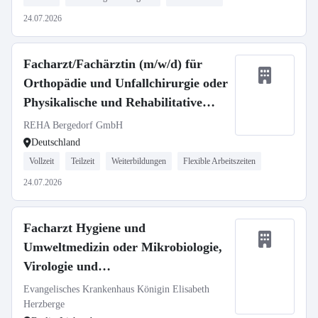
24.07.2026
Facharzt/Fachärztin (m/w/d) für
Orthopädie und Unfallchirurgie oder
Physikalische und Rehabilitative
Medizin
REHA Bergedorf GmbH
Deutschland
Vollzeit
Teilzeit
Weiterbildungen
Flexible Arbeitszeiten
24.07.2026
Facharzt Hygiene und
Umweltmedizin oder Mikrobiologie,
Virologie und
Infektionsepidemiologie (m/w/d)
Evangelisches Krankenhaus Königin Elisabeth
Herzberge