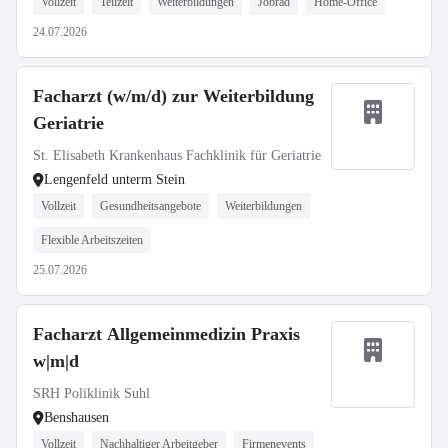
Vollzeit
Teilzeit
Weiterbildungen
Jobrad
Home-Office
24.07.2026
Facharzt (w/m/d) zur Weiterbildung
Geriatrie
St. Elisabeth Krankenhaus Fachklinik für Geriatrie
Lengenfeld unterm Stein
Vollzeit
Gesundheitsangebote
Weiterbildungen
Flexible Arbeitszeiten
25.07.2026
Facharzt Allgemeinmedizin Praxis
w|m|d
SRH Poliklinik Suhl
Benshausen
Vollzeit
Nachhaltiger Arbeitgeber
Firmenevents