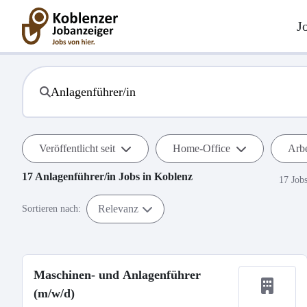
J
Veröffentlicht seit
Home-Office
Arbe
17
Anlagenführer/in
Jobs in
Koblenz
17 Job
Relevanz
Sortieren nach:
Maschinen- und Anlagenführer
(m/w/d)